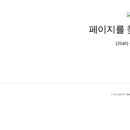
페이지를 
[264
Copyrightⓒ
da