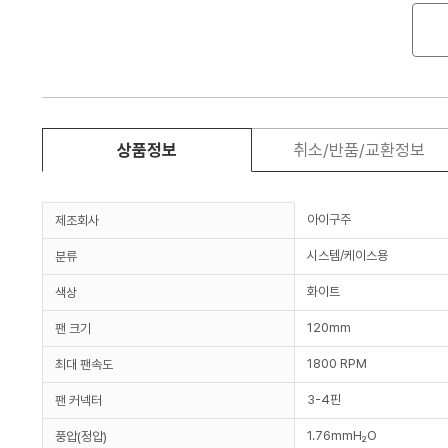
상품정보
취소/반품/교환정보
아이구주
제조회사
시스템/케이스용
분류
화이트
색상
120mm
팬 크기
1800 RPM
최대 팬속도
3-4핀
팬 커넥터
1.76mmH₂O
풍압(정압)