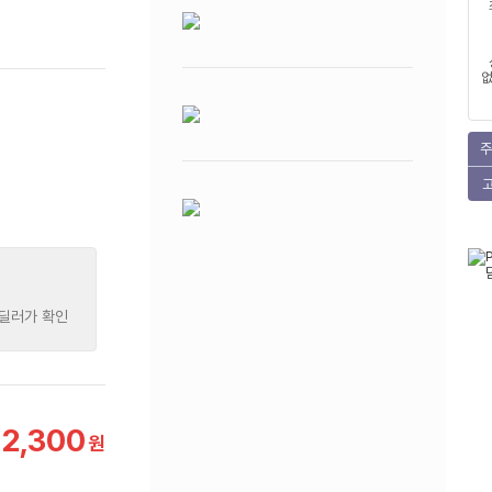
없
주
 딜러가 확인
12,300
원