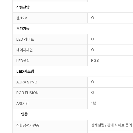
작동전압
O
팬 12V
부가기능
O
LED 라이트
O
데이지체인
RGB
LED색상
LED시스템
O
AURA SYNC
O
RGB FUSION
1년
A/S기간
인증
상세설명 / 판매 사이트 문의
적합성평가인증