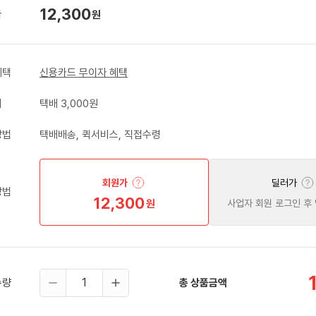
12,300
가
원
혜택
신용카드 무이자 혜택
비
택배 3,000원
방법
택배배송, 퀵서비스, 직접수령
회원가
딜러가
방법
12,300
원
사업자 회원 로그인 후
수량
총 상품금액