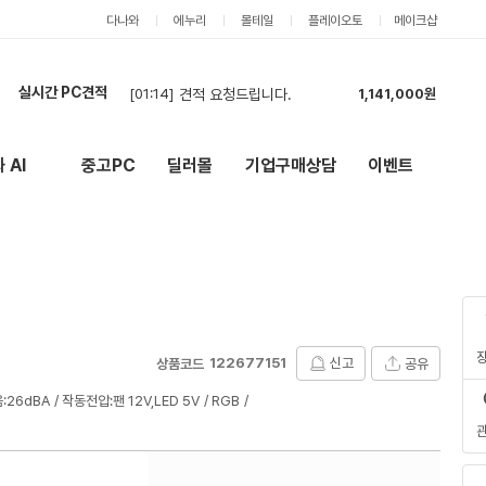
다나와
에누리
몰테일
플레이오토
메이크샵
실시간 PC견적
[01:14]
견적 요청드립니다.
1,141,000원
[01:11]
롤,배그,주로 스팀게임 합니다 견적한번 부탁드립니다
3,226,000원
[00:57]
견적 요청드립니다.
2,558,000원
 AI
중고PC
딜러몰
기업구매상담
이벤트
New
외부 링크
[00:44]
견적 요청드립니다.
2,908,000원
[00:42]
현금 견적 부탁드립니다.
2,555,000원
[00:28]
견적부탁드립니다
4,981,000원
[00:25]
견적 부탁드립니다 카드 현금 둘다 가능합니다
4,721,000원
[00:18]
고사양 빠른 견적 문의드려요
4,497,000원
[00:00]
카드 결제 견적 배그용
2,199,000원
[23:08]
호환성 검사 및 선정리 이쁘게 해주시면 감사드리겠습니다
4,950,000원
122677151
신고
공유
상품코드
:26dBA
작동전압:팬 12V,LED 5V
RGB