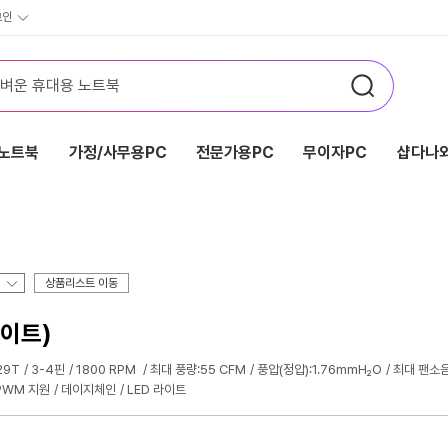
그인
노트북
가정/사무용PC
전문가용PC
무이자PC
샵다나와
상품리스트 이동
화이트)
29T
3-4핀
1800 RPM
최대 풍량:55 CFM
풍압(정압):1.76mmH₂O
최대 팬소음
PWM 지원
데이지체인
LED 라이트