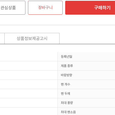
구매하기
관심상품
장바구니
상품정보제공고시
등록년월
제품 종류
바람방향
팬 개수
팬 두께
최대 풍량
최대 팬소음