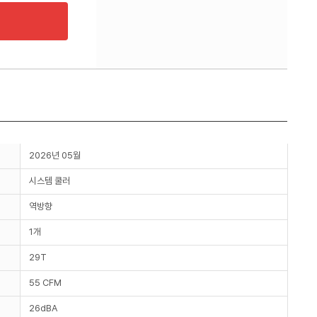
2026년 05월
시스템 쿨러
역방향
1개
29T
55 CFM
26dBA