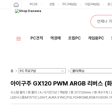
PC26
싼컴
PC구매상담
기업구매상담
로
PC견적
역경매
조립PC
게임용PC
홈
아이구주 GX120 PWM ARGB 리버스 (
시스템 쿨러
팬 쿨러
A
S기간:1년
역방향
팬 크기:120mm
팬 개수:1개
LED시스템:MYSTIC LIGHT,AURA SYNC,POLYCHROME,RGB FUSION