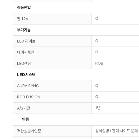
작동전압
O
팬 12V
부가기능
O
LED 라이트
O
데이지체인
RGB
LED색상
LED시스템
O
AURA SYNC
O
RGB FUSION
1년
A/S기간
인증
상세설명 / 판매 사이트 문의
적합성평가인증