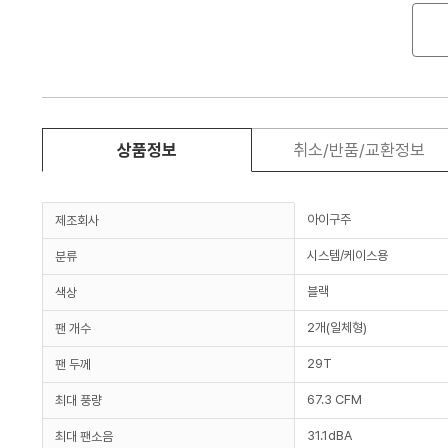
상품정보
취소/반품/교환정보
아이구주
제조회사
시스템/케이스용
분류
블랙
색상
2개(일체형)
팬 개수
29T
팬 두께
67.3 CFM
최대 풍량
31.1dBA
최대 팬소음