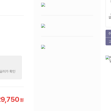
없
주
 딜러가 확인
29,750
원