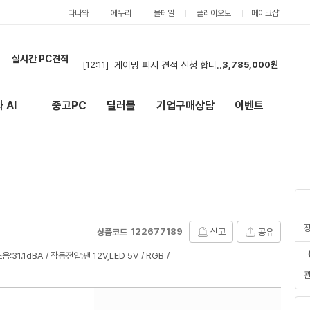
다나와
에누리
몰테일
플레이오토
메이크샵
실시간 PC견적
[12:11]
게이밍 피시 견적 신청 합니다.
3,785,000원
[12:10]
다시 견적드립니다!
3,371,000원
[14:20]
다시 견적 드립니다.
2,191,000원
 AI
중고PC
딜러몰
기업구매상담
이벤트
New
외부 링크
[14:18]
견적부탁드립니다
5,114,000원
[14:18]
게임용 오래 사용할꺼
2,191,000원
[13:30]
견적 신청 드립니다
3,710,000원
[13:28]
견적 신청 드립니다
3,710,000원
[13:00]
현금 견적신청 합니다
3,263,000원
[12:32]
견적 요청합니디
3,952,000원
[12:31]
견적 요청합니디
3,952,000원
122677189
신고
공유
상품코드
음:31.1dBA
작동전압:팬 12V,LED 5V
RGB