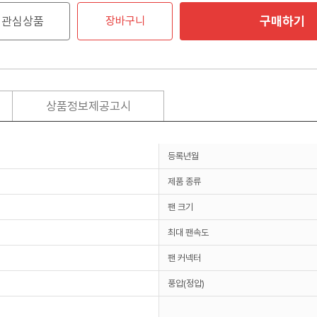
구매하기
관심상품
장바구니
상품정보제공고시
등록년월
제품 종류
팬 크기
최대 팬속도
팬 커넥터
풍압(정압)