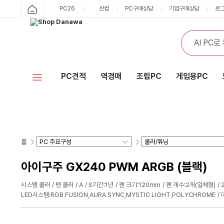
PC26
싼컴
PC구매상담
기업구매상담
로
PC견적
역경매
조립PC
게임용PC
홈
아이구주 GX240 PWM ARGB (블랙)
시스템 쿨러
팬 쿨러
A
S기간:1년
팬 크기:120mm
팬 개수:2개(일체형)
LED시스템:RGB FUSION,AURA SYNC,MYSTIC LIGHT,POLYCHROME