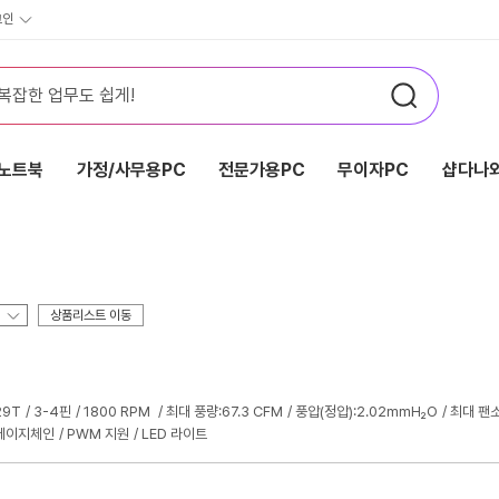
그인
노트북
가정/사무용PC
전문가용PC
무이자PC
샵다나와
상품리스트 이동
29T
3-4핀
1800 RPM
최대 풍량:67.3 CFM
풍압(정압):2.02mmH₂O
최대 팬소
데이지체인
PWM 지원
LED 라이트