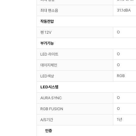
31.1dBA
최대 팬소음
작동전압
O
팬 12V
부가기능
O
LED 라이트
O
데이지체인
RGB
LED색상
LED시스템
O
AURA SYNC
O
RGB FUSION
1년
A/S기간
인증