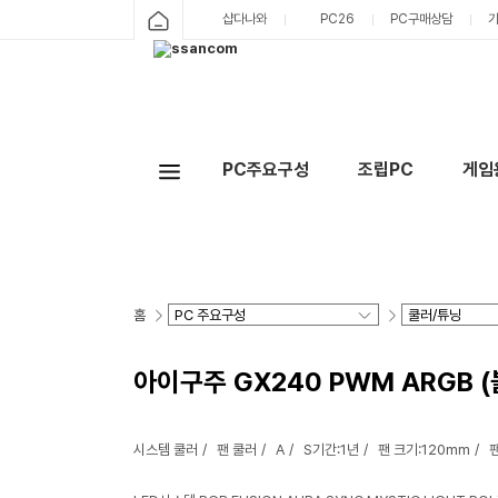
샵다나와
PC26
PC구매상담
PC주요구성
조립PC
게임
홈
아이구주 GX240 PWM ARGB (
시스템 쿨러
팬 쿨러
A
S기간:1년
팬 크기:120mm