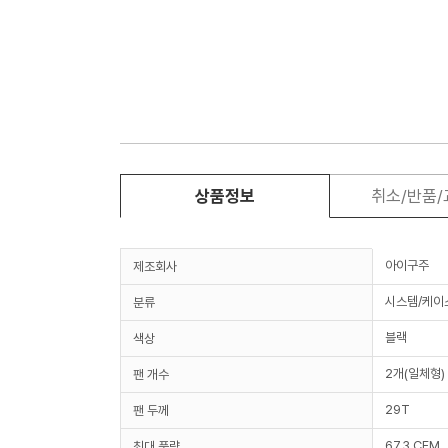
상품정보
취소/반품
아이구주
제조회사
시스템/케이
분류
블랙
색상
2개(일체형)
팬 개수
29T
팬 두께
67.3 CFM
최대 풍량