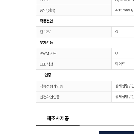
4.15mmH
풍압(정압)
작동전압
O
팬 12V
부가기능
O
PWM 지원
화이트
LED색상
인증
상세설명 / 
적합성평가인증
상세설명 / 
안전확인인증
제조사제공