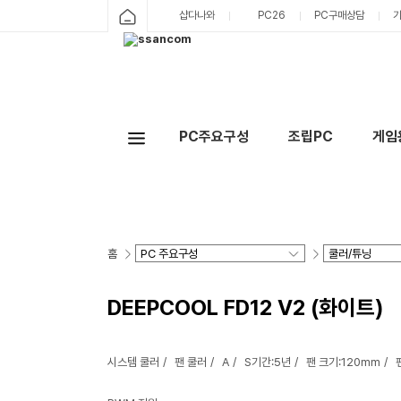
샵다나와
PC26
PC구매상담
PC주요구성
조립PC
게임
홈
DEEPCOOL FD12 V2 (화이트)
시스템 쿨러
팬 쿨러
A
S기간:5년
팬 크기:120mm