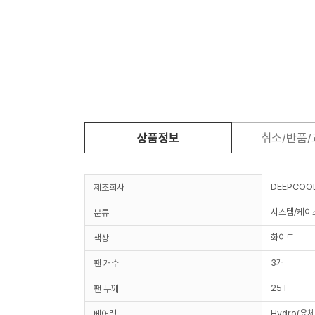
상품정보
취소/반품
DEEPCOO
제조회사
시스템/케이
분류
화이트
색상
3개
팬 개수
25T
팬 두께
Hydro(유체
베어링