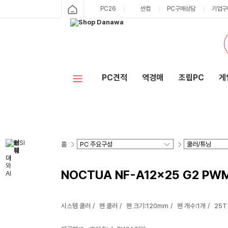
PC26
싼컴
PC구매상담
기업구
PC견적
역경매
조립PC
게
홈
NOCTUA NF-A12x25 G2 PWM
시스템 쿨러
팬 쿨러
팬 크기:120mm
팬 개수:1개
25T