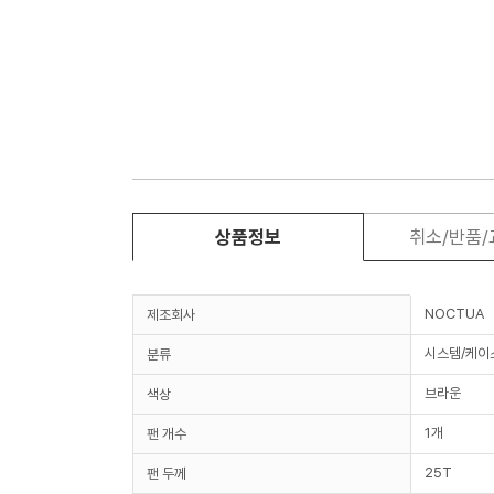
상품정보
취소/반품
NOCTUA
제조회사
시스템/케이
분류
브라운
색상
1개
팬 개수
25T
팬 두께