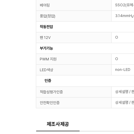
SSO2(유체
베어링
3.14mmH
풍압(정압)
작동전압
O
팬 12V
부가기능
O
PWM 지원
non-LED
LED색상
인증
상세설명 / 
적합성평가인증
상세설명 / 
안전확인인증
제조사제공