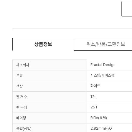
상품정보
취소/반품/교환정보
Fractal Design
제조회사
시스템/케이스용
분류
화이트
색상
1개
팬 개수
25T
팬 두께
Rifle(유체)
베어링
2.82mmH₂O
풍압(정압)