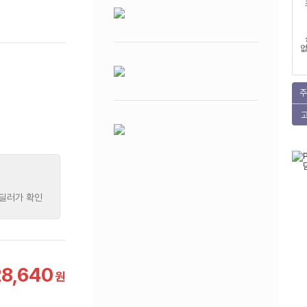
없
주
 딜러가 확인
28,640
원