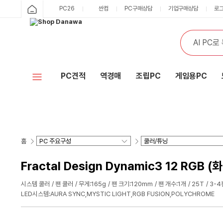
PC26
싼컴
PC구매상담
기업구매상담
로
PC견적
역경매
조립PC
게임용PC
홈
Fractal Design Dynamic3 12 RGB (
시스템 쿨러
팬 쿨러
무게:165g
팬 크기:120mm
팬 개수:1개
25T
3-4
LED시스템:AURA SYNC,MYSTIC LIGHT,RGB FUSION,POLYCHROME