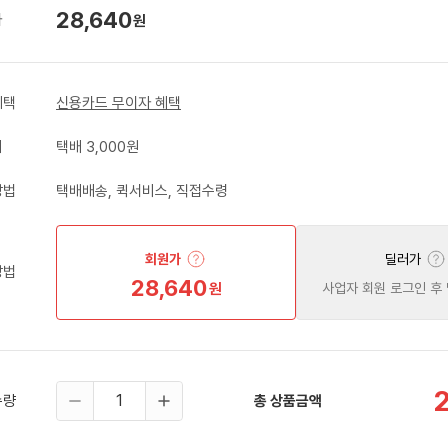
28,640
가
원
혜택
신용카드 무이자 혜택
비
택배 3,000원
방법
택배배송, 퀵서비스, 직접수령
회원가
딜러가
방법
28,640
원
사업자 회원 로그인 후
수량
총 상품금액