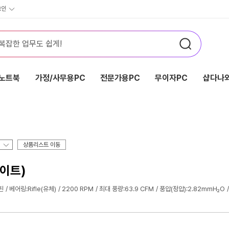
그인
노트북
가정/사무용PC
전문가용PC
무이자PC
샵다나와
상품리스트 이동
화이트)
핀
베어링:Rifle(유체)
2200 RPM
최대 풍량:63.9 CFM
풍압(정압):2.82mmH₂O