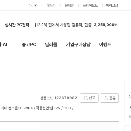
다나와
에누리
몰테일
플레이오토
메이크샵
실시간 PC견적
[12:10]
빠른 견적 부탁드립니다!!(현금)
2,460,000원
[11:56]
할부가능견적요청
5,322,000원
[11:48]
[회사] 워크스테이션 견적 요청
7,652,000원
 AI
중고PC
딜러몰
기업구매상담
이벤트
New
외부 링크
[11:39]
견적 요청합니다.
2,913,000원
[11:34]
영상편집 및 ai작업용
2,211,000원
[11:29]
부품견적서
2,913,000원
[11:28]
견적
1,278,000원
[11:25]
[회사] GPU 및 파워 부품 견적 요청합니다.
3,036,000원
[11:20]
입찰
9,000원
[12:28]
집에서 사용할 컴퓨터, 현금결제로 견적 신청합니다.
3,258,000원
122679982
신고
공유
상품코드
최대 팬소음:31.9dBA
작동전압:팬 12V
RGB