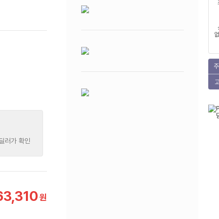
없
주
 딜러가 확인
63,310
원