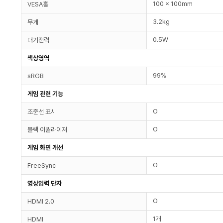
100 x 100mm
VESA홀
3.2kg
무게
0.5W
대기전력
색상영역
99%
sRGB
게임 관련 기능
O
조준선 표시
O
블랙 이퀄라이저
게임 화면 개선
O
FreeSync
영상입력 단자
O
HDMI 2.0
1개
HDMI