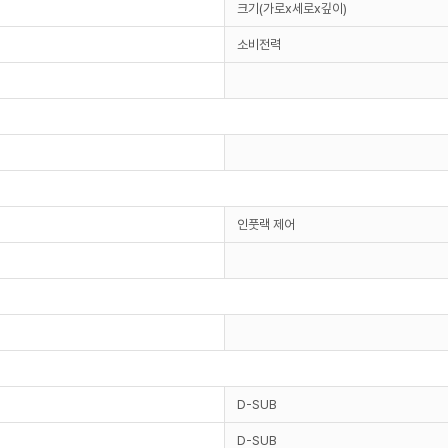
크기(가로x세로x깊이)
소비전력
인풋랙 제어
D-SUB
D-SUB