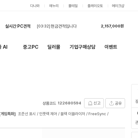
다나와
에누리
몰테일
플레이오토
메이크샵
실시간 PC견적
[03:30]
7500F + RTX 5060 Ti 견적
3,374,000원
[02:26]
카드 견적도 부탁드립니다.
2,555,000원
[01:46]
현금,카드 상관없고 견적 부탁드립니다.
2,555,000원
 AI
중고PC
딜러몰
기업구매상담
이벤트
New
외부 링크
[01:14]
견적 요청드립니다.
1,141,000원
[01:11]
롤,배그,주로 스팀게임 합니다 견적한번 부탁드립니다
3,226,000원
[00:57]
견적 요청드립니다.
2,558,000원
[00:44]
견적 요청드립니다.
2,908,000원
[00:42]
현금 견적 부탁드립니다.
2,555,000원
[00:28]
견적부탁드립니다
4,981,000원
[03:32]
현금견적입니다
2,157,000원
122680594
신고
공유
상품코드
[게임특화]
조준선 표시
인풋랙 제어
블랙 이퀄라이저
FreeSync