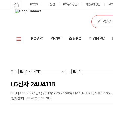
PC26
싼컴
PC구매상담
기업구매상담
로
PC견적
역경매
조립PC
게임용PC
홈
LG전자 24U411B
모니터
60cm(24인치)
FHD(1920 x 1080)
144Hz
IPS
와이드(16:9)
[단자정보]
HDMI 2.0
D-SUB