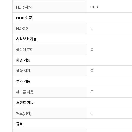
HDR
HDR 지원
HDR 인증
O
HDR10
시력보호 기능
O
플리커 프리
화면 기능
O
색약 지원
부가 기능
O
헤드폰 아웃
스탠드 기능
O
틸트(상하)
규격