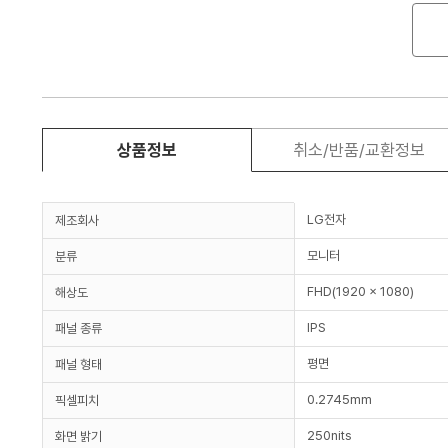
상품정보
취소/반품/교환정보
LG전자
제조회사
모니터
분류
FHD(1920 x 1080)
해상도
IPS
패널 종류
평면
패널 형태
0.2745mm
픽셀피치
250nits
화면 밝기