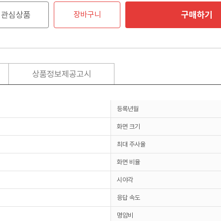
구매하기
관심상품
장바구니
상품정보제공고시
등록년월
화면 크기
최대 주사율
화면 비율
시야각
응답 속도
명암비