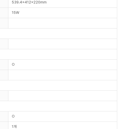
539.4x412x220mm
15W
O
O
1개