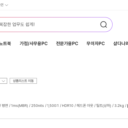
그인
노트북
가정/사무용PC
전문가용PC
무이자PC
샵다나와
상품리스트 이동
평면
1ms(MBR)
250nits
1,500:1
HDR10
헤드폰 아웃
틸트(상하)
3.2kg