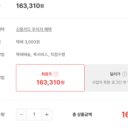
163,310
가
원
혜택
신용카드 무이자 혜택
비
택배 3,000원
방법
택배배송, 퀵서비스, 직접수령
회원가
딜러가
방법
163,310
원
사업자 회원 로그인 후
1
수량
총 상품금액