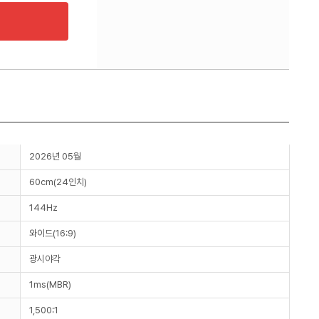
2026년 05월
60cm(24인치)
144Hz
와이드(16:9)
광시야각
1ms(MBR)
1,500:1