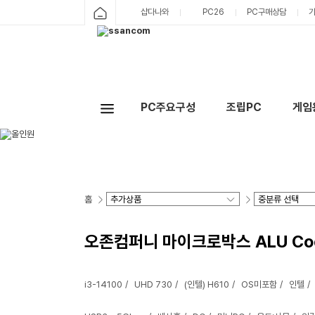
샵다나와
PC26
PC구매상담
PC주요구성
조립PC
게임
홈
오존컴퍼니 마이크로박스 ALU Cool47
i3-14100
UHD 730
(인텔) H610
OS미포함
인텔