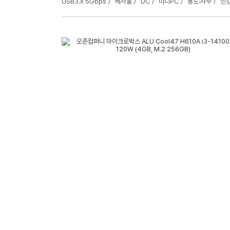
USB3.x 5Gbps
베사홀
DC
미니PC
용도:사무
인