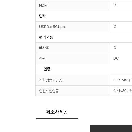
O
HDMI
단자
O
USB3.x 5Gbps
편의 기능
O
베사홀
DC
전원
인증
R-R-MSQ
적합성평가인증
상세설명 / 
안전확인인증
제조사제공