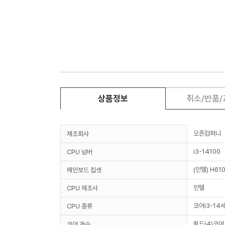
상품정보
취소/반품
오존컴퍼니
제조회사
i3-14100
CPU 넘버
(인텔) H61
메인보드 칩셋
인텔
CPU 제조사
코어i3-14
CPU 종류
쿼드(4)코어
코어 개수