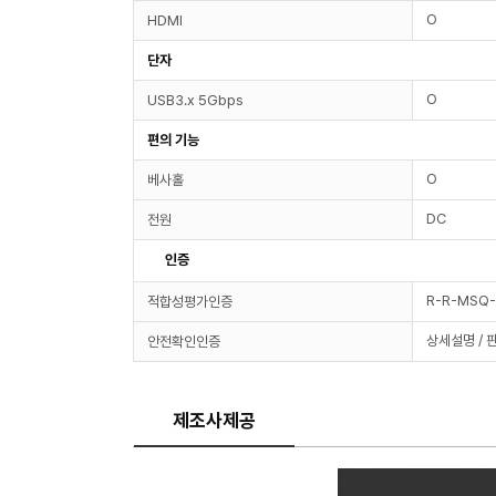
O
HDMI
단자
O
USB3.x 5Gbps
편의 기능
O
베사홀
DC
전원
인증
R-R-MSQ
적합성평가인증
상세설명 / 
안전확인인증
제조사제공