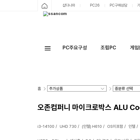
샵다나와
PC26
PC구매상담
PC주요구성
조립PC
게임
홈
오존컴퍼니 마이크로박스 ALU Cool47
i3-14100
UHD 730
(인텔) H610
OS미포함
인텔