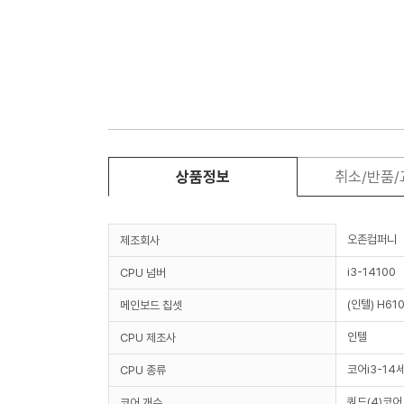
상품정보
취소/반품
오존컴퍼니
제조회사
i3-14100
CPU 넘버
(인텔) H61
메인보드 칩셋
인텔
CPU 제조사
코어i3-14
CPU 종류
쿼드(4)코어
코어 개수