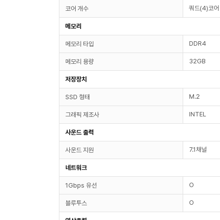
쿼드(4)코어
코어 개수
메모리
DDR4
메모리 타입
32GB
메모리 용량
저장장치
M.2
SSD 형태
INTEL
그래픽 제조사
사운드 출력
7.1채널
사운드 지원
네트워크
O
1Gbps 유선
O
블루투스