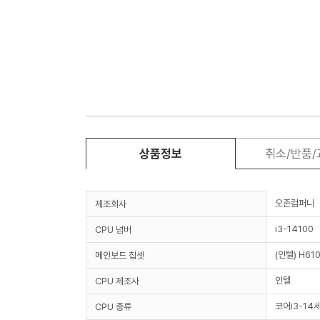
상품정보
취소/반품
오존컴퍼니
제조회사
i3-14100
CPU 넘버
(인텔) H61
메인보드 칩셋
인텔
CPU 제조사
코어i3-14
CPU 종류