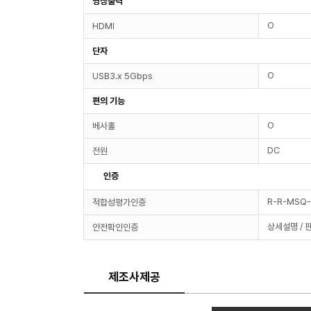
영상출력
O
HDMI
단자
O
USB3.x 5Gbps
편의 기능
O
베사홀
DC
전원
인증
R-R-MSQ
적합성평가인증
상세설명 / 
안전확인인증
제조사제공