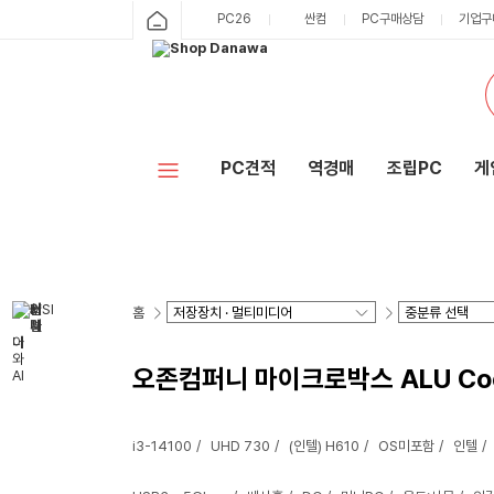
PC26
싼컴
PC구매상담
기업구
PC견적
역경매
조립PC
게
홈
오존컴퍼니 마이크로박스 ALU Cool47
i3-14100
UHD 730
(인텔) H610
OS미포함
인텔