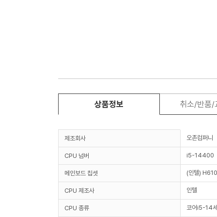
상품정보
취소/반품
오존컴퍼니
제조회사
i5-14400
CPU 넘버
(인텔) H61
메인보드 칩셋
인텔
CPU 제조사
코어i5-14
CPU 종류