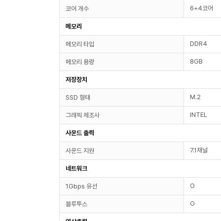
6+4코어
코어 개수
메모리
DDR4
메모리 타입
8GB
메모리 용량
저장장치
M.2
SSD 형태
INTEL
그래픽 제조사
사운드 출력
7.1채널
사운드 지원
네트워크
O
1Gbps 유선
O
블루투스