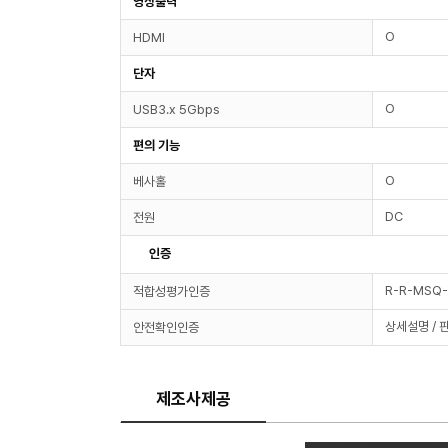
영상출력
O
HDMI
단자
O
USB3.x 5Gbps
편의 기능
O
베사홀
DC
전원
인증
R-R-MSQ
적합성평가인증
상세설명 / 
안전확인인증
제조사제공