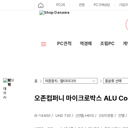
PC26
싼컴
PC구매상담
기업구
PC견적
역경매
조립PC
게
홈
오존컴퍼니 마이크로박스 ALU Cool47
i5-14400
UHD 730
(인텔) H610
OS미포함
인텔