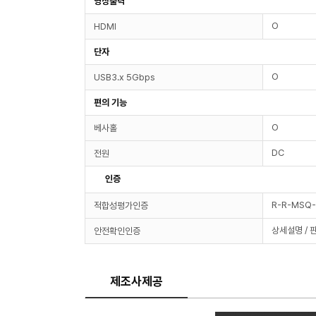
영상출력
O
HDMI
단자
O
USB3.x 5Gbps
편의 기능
O
베사홀
DC
전원
인증
R-R-MSQ
적합성평가인증
상세설명 / 
안전확인인증
제조사제공