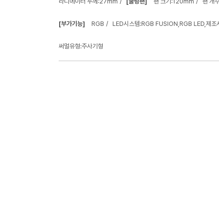
라디에이터 두께:27mm
[쿨링팬]
팬 크기:120mm
팬 개수
[부가기능]
RGB
LED시스템:RGB FUSION,RGB LED,제조
써멀유형:주사기형