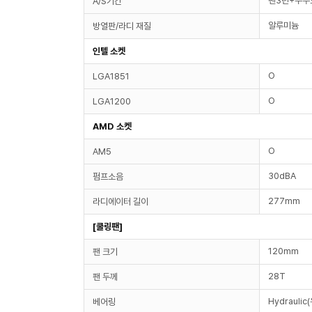
팬3년+누수
A/S기간
알루미늄
방열판/라디 재질
인텔 소켓
O
LGA1851
O
LGA1200
AMD 소켓
O
AM5
30dBA
펌프소음
277mm
라디에이터 길이
[쿨링팬]
120mm
팬 크기
28T
팬 두께
Hydraulic
베어링