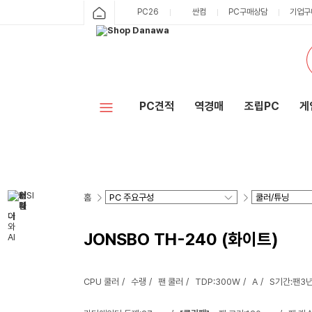
PC26
싼컴
PC구매상담
기업구
PC견적
역경매
조립PC
게
홈
JONSBO TH-240 (화이트)
CPU 쿨러
수랭
팬 쿨러
TDP:300W
A
S기간:팬3