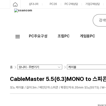
샵다나와
PC26
PC구매상담
기업구매상담
PC주요구성
조립PC
게임용PC
Hot
홈
CableMaster 5.5(6.3)MONO to 스
모노 케이블
길이:3m
메인단자:스피콘
확장단자:6.35mm 모노(55TS)
M
판매