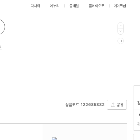
다나와
에누리
몰테일
플레이오토
메이크샵
트
122685882
공유
상품코드