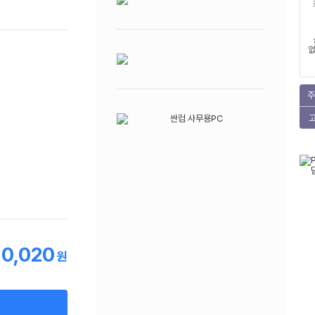
없
주
10,020
원