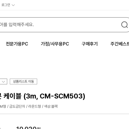
로그인
전문가용PC
가정/사무용PC
구매후기
주간베스
상품리스트 이동
피콘 케이블 (3m, CM-SCM503)
-M형
금도금단자
라운드형
색상:블랙
10,020
가