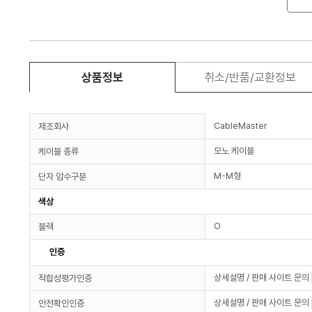
상품정보
취소/반품/교환정보
CableMaster
제조회사
모노 케이블
케이블 종류
M-M형
단자 암수구분
색상
O
블랙
인증
상세설명 / 판매 사이트 문의
적합성평가인증
상세설명 / 판매 사이트 문의
안전확인인증