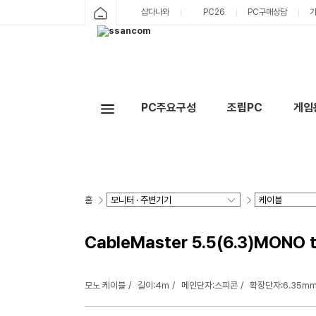
샵다나와
PC26
PC구매상담
PC주요구성
조립PC
게임
홈
CableMaster 5.5(6.3)MON
모노 케이블
길이:4m
메인단자:스피콘
확장단자:6.35mm