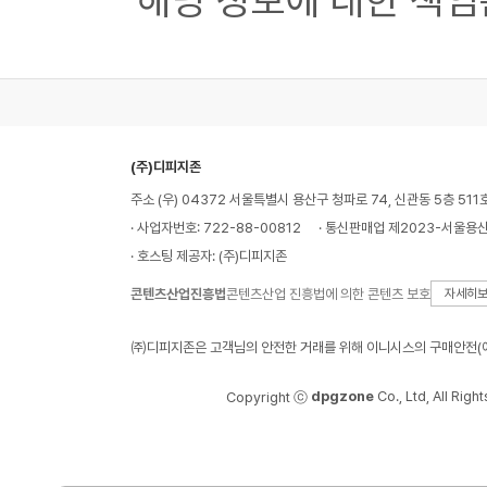
해당 정보에 대한 책임
(주)디피지존
주소 (우) 04372 서울특별시 용산구 청파로 74, 신관동 5층 511
· 사업자번호: 722-88-00812
· 통신판매업 제2023-서울용산
· 호스팅 제공자: (주)디피지존
콘텐츠산업진흥법
콘텐츠산업 진흥법에 의한 콘텐츠 보호
자세히
㈜디피지존은 고객님의 안전한 거래를 위해 이니시스의 구매안전(에
dpgzone
Co., Ltd, All Righ
Copyright ⓒ