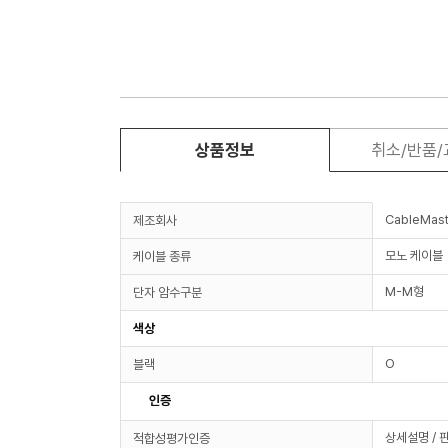
상품정보
취소/반품
CableMast
제조회사
모노 케이블
케이블 종류
M-M형
단자 암수구분
색상
O
블랙
인증
상세설명 / 
적합성평가인증