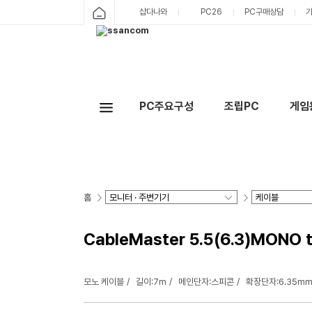
샵다나와
PC26
PC구매상담
PC주요구성
조립PC
게임
홈
CableMaster 5.5(6.3)MON
모노 케이블
길이:7m
메인단자:스피콘
확장단자:6.35mm