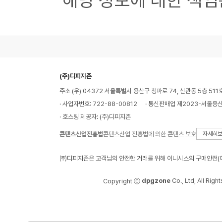
해당 정보에 대한 책임
(주)디피지존
주소 (우) 04372 서울특별시 용산구 청파로 74, 신관동 5층 511
· 사업자번호: 722-88-00812
· 통신판매업 제2023-서울용산
· 호스팅 제공자: (주)디피지존
콘텐츠산업진흥법
콘텐츠산업 진흥법에 의한 콘텐츠 보호
자세히
㈜디피지존은 고객님의 안전한 거래를 위해 이니시스의 구매안전(에
dpgzone
Co., Ltd, All Righ
Copyright ⓒ