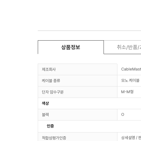
상품정보
취소/반품
CableMast
제조회사
모노 케이블
케이블 종류
M-M형
단자 암수구분
색상
O
블랙
인증
상세설명 / 
적합성평가인증