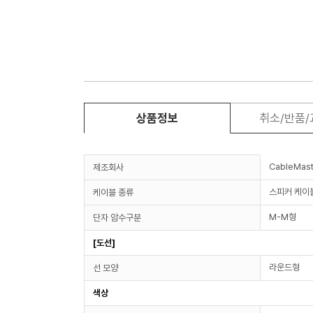
상품정보
취소/반품
CableMast
제조회사
스피커 케이
케이블 종류
M-M형
단자 암수구분
[도선]
라운드형
선 모양
색상