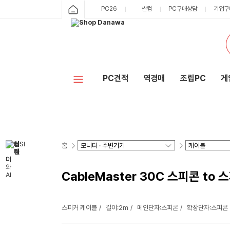
PC26
싼컴
PC구매상담
기업구
PC견적
역경매
조립PC
게
홈
CableMaster 30C 스피콘 to
스피커 케이블
길이:2m
메인단자:스피콘
확장단자:스피콘