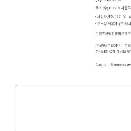
주소 (우) 08510 서
사업자번호: 117-81-
호스팅 제공자: (주)커
콘텐츠산업진흥법
콘텐츠
(주)커넥트웨이브는 고객
고객님의 결제 대금을 보
Copyright ©
connectw