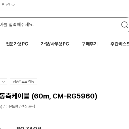
로그인
전문가용PC
가정/사무용PC
구매후기
주간베스
상품리스트 이동
옴 동축케이블 (60m, CM-RG5960)
m)
라운드형
색상:블랙
80,740
가