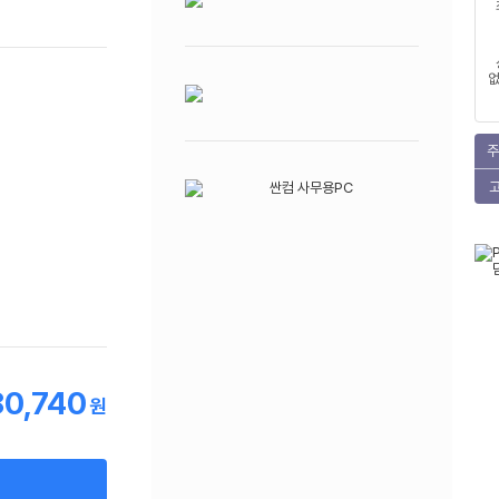
없
주
80,740
원