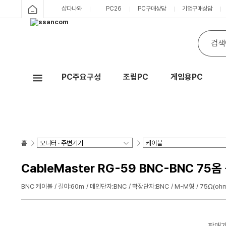
샵다나와
PC26
PC구매상담
기업구매상담
PC주요구성
조립PC
게임용PC
Hot
홈
CableMaster RG-59 BNC-BNC 75
BNC 케이블
길이:60m
메인단자:BNC
확장단자:BNC
M-M형
75Ω(oh
판매