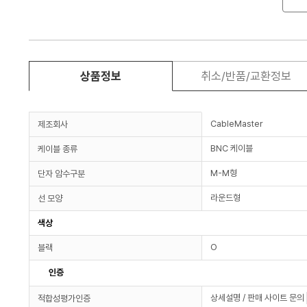
상품정보
취소/반품/교환정보
CableMaster
제조회사
BNC 케이블
케이블 종류
M-M형
단자 암수구분
라운드형
선 모양
색상
O
블랙
인증
상세설명 / 판매 사이트 문의
적합성평가인증