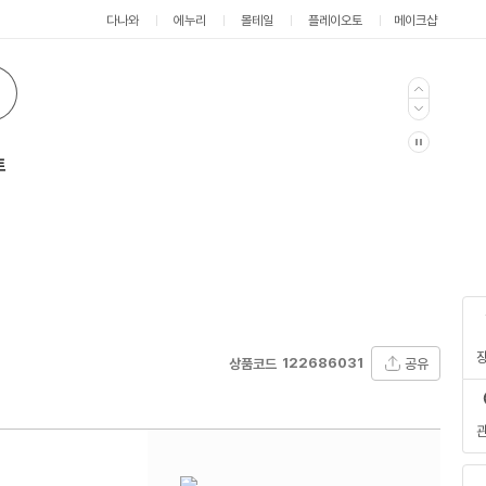
다나와
에누리
몰테일
플레이오토
메이크샵
트
122686031
공유
상품코드