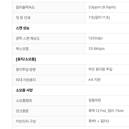
23ppm (9.5ipm)
컬러출력속도
7초(컬러 11초)
첫 장 인쇄
스캔 성능
1200dpi
광학 스캔 해상도
33.6kbps
팩스모뎀
[용지/소모품]
하단 용지함 투입
용지투입 방향
A4 지원
최대 지원용지
소모품 사양
정품무한
소모품형태
흑백 127ml, 컬러 70ml
잉크용량
흑백1 + 컬러3
카트리지 구성