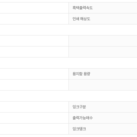
흑백출력속도
인쇄 해상도
용지함 용량
잉크구분
출력가능매수
잉크탱크