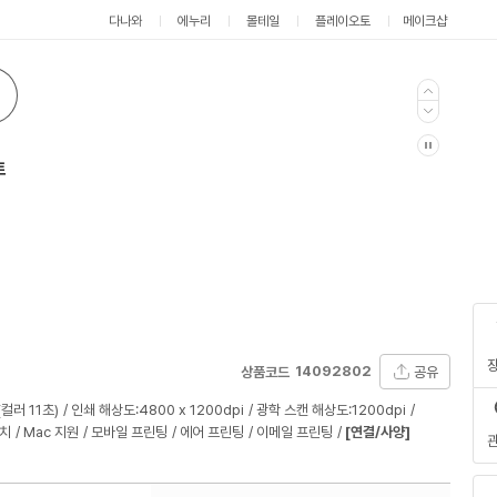
다나와
에누리
몰테일
플레이오토
메이크샵
트
14092802
공유
상품코드
(컬러 11초)
인쇄 해상도:4800 x 1200dpi
광학 스캔 해상도:1200dpi
치
Mac 지원
모바일 프린팅
에어 프린팅
이메일 프린팅
[연결/사양]