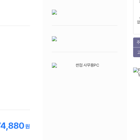
없
주
74,880
원