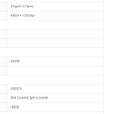
37ppm (17ipm)
4800 x 1200dpi
250매
안료잉크
흑백 7,500매, 컬러 6,000매
내장형