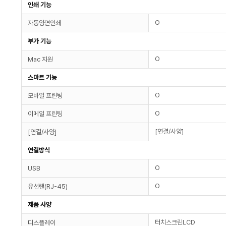
인쇄 기능
O
자동양면인쇄
부가 기능
O
Mac 지원
스마트 기능
O
모바일 프린팅
O
이메일 프린팅
[연결/사양]
[연결/사양]
연결방식
O
USB
O
유선랜(RJ-45)
제품 사양
터치스크린LCD
디스플레이