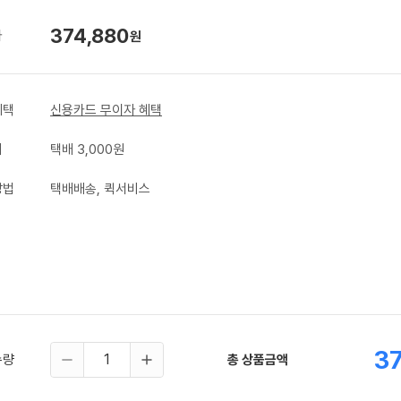
374,880
가
원
혜택
신용카드 무이자 혜택
비
택배 3,000원
방법
택배배송, 퀵서비스
3
수량
총 상품금액