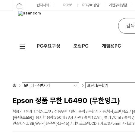
샵다나와
PC26
PC구매상담
기업구매상담
PC주요구성
조립PC
게임용PC
Hot
홈
Epson 정품 무한 L6490 (무한잉크)
복합기
인쇄 방식:잉크젯
정품무한
컬러 출력
복합기 기능:복사,스캔,팩스
[
[용지/소모품]
용지함 용량:250매
A4 지원
흑백 127ml, 컬러 70ml
흑백 7
연결방식:USB,Wi-Fi,유선랜(RJ-45)
터치스크린LCD
가로:375mm
세로: