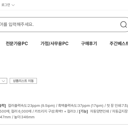
로그인
전문가용PC
가정/사무용PC
구매후기
주간베스
상품리스트 이동
출력]
컬러출력속도:23ppm (9.5ipm)
흑백출력속도:37ppm (17ipm)
첫 장 인쇄:7초
,500매, 컬러 6,000매
카트리지 구성:흑백1 + 컬러3
[기능]
자동양면인쇄
자동급지장
347mm
높이:346mm