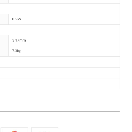
0.9W
347mm
7.3kg