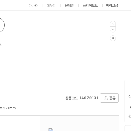
다나와
에누리
몰테일
플레이오토
메이크샵
트
14979131
공유
상품코드
 x 271mm