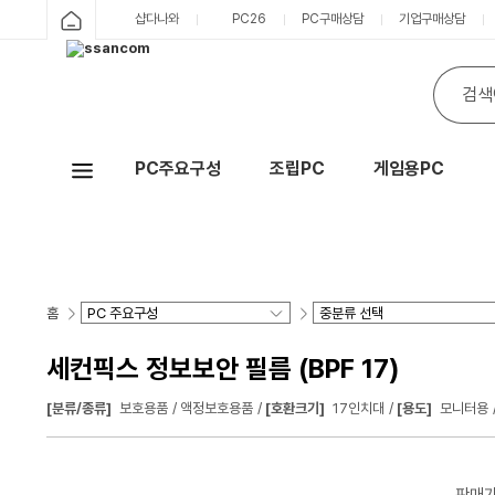
샵다나와
PC26
PC구매상담
기업구매상담
PC주요구성
조립PC
게임용PC
Hot
홈
세컨픽스 정보보안 필름 (BPF 17)
[분류/종류]
보호용품
액정보호용품
[호환크기]
17인치대
[용도]
모니터용
판매