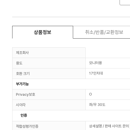
상품정보
취소/반품/교환정보
제조회사
모니터용
용도
17인치대
호환 크기
부가기능
O
Privacy보호
좌/우 30도
시야각
인증
상세설명 / 판매 사이트 문의
적합성평가인증