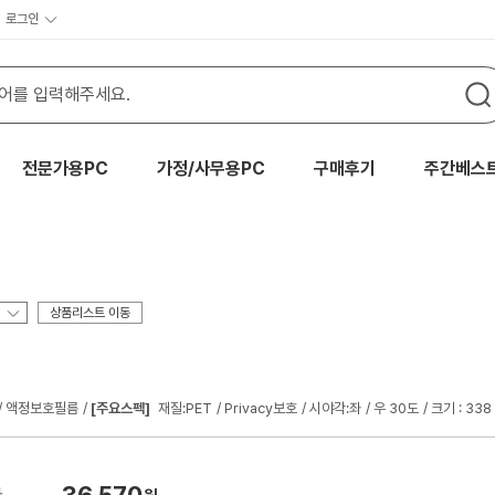
로그인
전문가용PC
가정/사무용PC
구매후기
주간베스
상품리스트 이동
액정보호필름
[주요스펙]
재질:PET
Privacy보호
시야각:좌
우 30도
크기 : 338
36,570
가