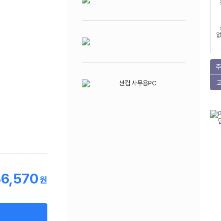
없
주
36,570
원