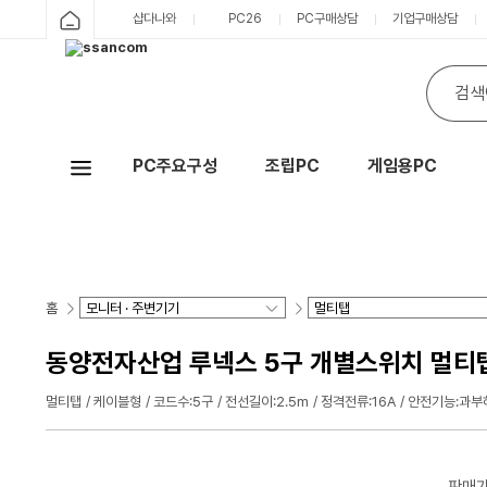
샵다나와
PC26
PC구매상담
기업구매상담
PC주요구성
조립PC
게임용PC
Hot
홈
동양전자산업 루넥스 5구 개별스위치 멀티탭 
멀티탭
케이블형
코드수:5구
전선길이:2.5m
정격전류:16A
안전기능:과부
판매