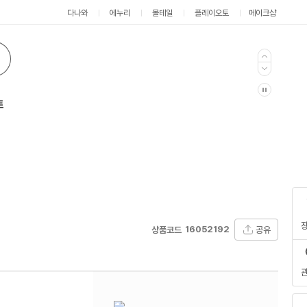
다나와
에누리
몰테일
플레이오토
메이크샵
트
16052192
공유
상품코드