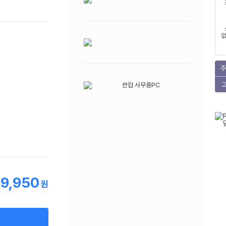
없
주
19,950
원