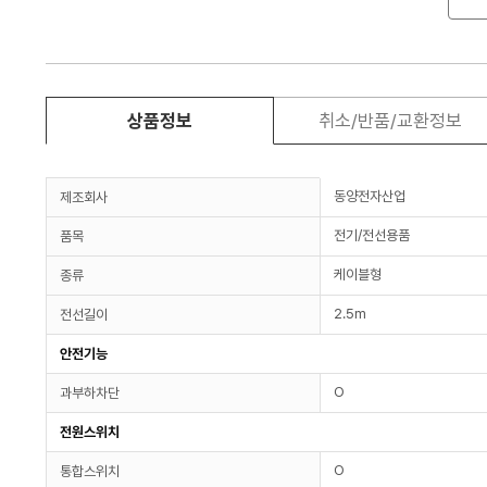
상품정보
취소/반품/교환정보
동양전자산업
제조회사
전기/전선용품
품목
케이블형
종류
2.5m
전선길이
안전기능
O
과부하차단
전원스위치
O
통합스위치