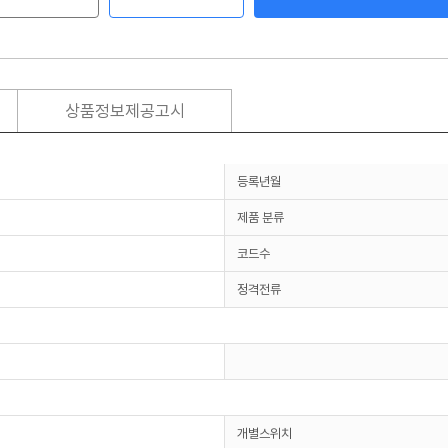
상품정보제공고시
등록년월
제품 분류
코드수
정격전류
개별스위치