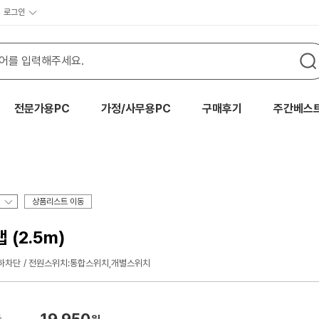
로그인
전문가용PC
가정/사무용PC
구매후기
주간베스
상품리스트 이동
(2.5m)
하차단
전원스위치:통합스위치,개별스위치
19,950
가