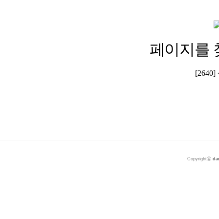
페이지를 
[264
Copyrightⓒ
da