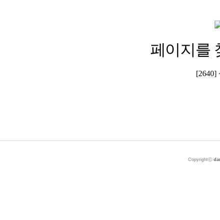
페이지를 
[264
Copyrightⓒ
da