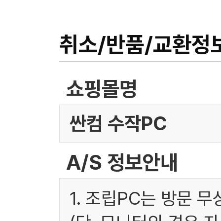
취소/반품/교환정
쇼핑몰명
싼컴 수작PC
A/S 정보안내
1. 조립PC는 방문 