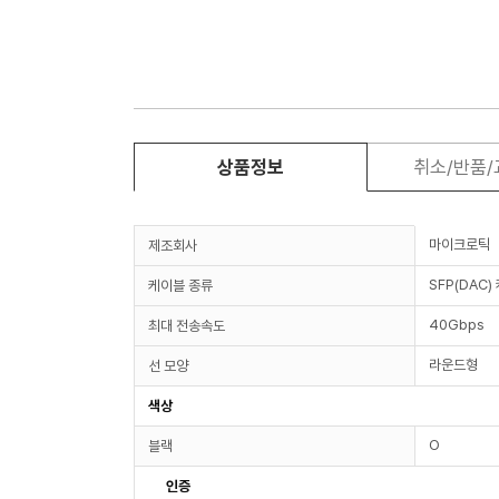
상품정보
취소/반품
마이크로틱
제조회사
SFP(DAC)
케이블 종류
40Gbps
최대 전송속도
라운드형
선 모양
색상
O
블랙
인증