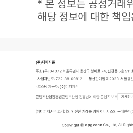
* 본 정보는 공정거래
해당 정보에 대한 책임
(주)디피지존
주소 (우) 04372 서울특별시 용산구 청파로 74, 신관동 5층 511
· 사업자번호: 722-88-00812
· 통신판매업 제2023-서울용산
· 호스팅 제공자: (주)디피지존
콘텐츠산업진흥법
콘텐츠산업 진흥법에 의한 콘텐츠 보호
자세히
㈜디피지존은 고객님의 안전한 거래를 위해 이니시스의 구매안전(에
dpgzone
Co., Ltd, All Righ
Copyright ⓒ