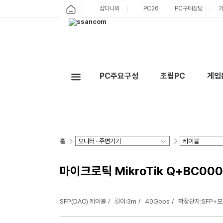
샵다나와
PC26
PC구매상담
PC주요구성
조립PC
게임
홈
마이크로틱 MikroTik Q+BC000
SFP(DAC) 케이블
길이:3m
40Gbps
확장단자:SFP+