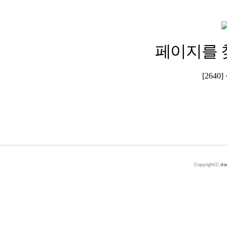
페이지를 
[264
Copyrightⓒ
da