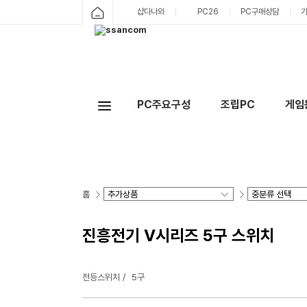
샵다나와
PC26
PC구매상담
PC주요구성
조립PC
게임
홈
진흥전기 V시리즈 5구 스위치
전등스위치
5구