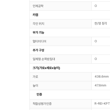
O
인체공학
키캡
한/영 정각
각인 위치
부가 기능
O
멀티미디어
추가 구성
O
일체형 손목받침대
크기(가로x세로x높이)
438.6mm
가로
47.6mm
높이
인증
R-REI-KP
적합성평가인증