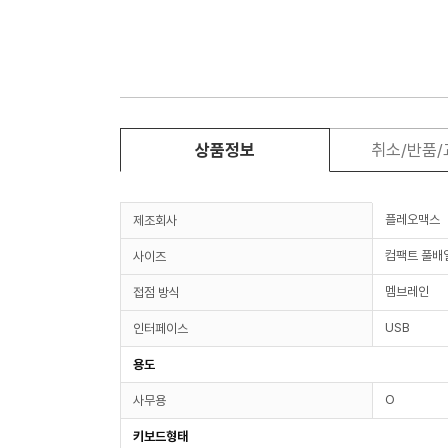
상품정보
취소/반품
플레오맥스
제조회사
컴팩트 풀배
사이즈
멤브레인
접점 방식
USB
인터페이스
용도
O
사무용
키보드형태