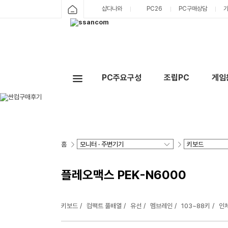
샵다나와
PC26
PC구매상담
PC주요구성
조립PC
게임
홈
플레오맥스 PEK-N6000
키보드
컴팩트 풀배열
유선
멤브레인
103~88키
인