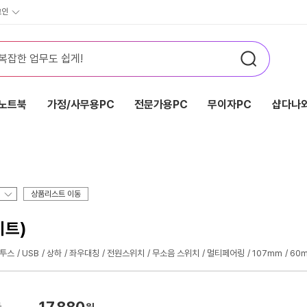
그인
노트북
가정/사무용PC
전문가용PC
무이자PC
샵다나와
상품리스트 이동
이트)
투스
USB
상하
좌우대칭
전원스위치
무소음 스위치
멀티페어링
107mm
60
17,880
가