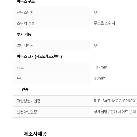
마우스 구조
O
전원스위치
무소음 스위치
스위치 기술
부가 기능
O
멀티페어링
마우스 크기(세로x가로x높이)
107mm
세로
38mm
높이
인증
R-R-SmT-MOC-ER900
적합성평가인증
상세설명 / 판매 사이트 문의
안전확인인증
제조사제공