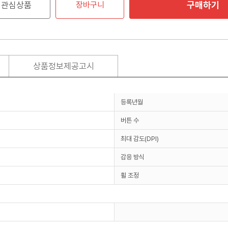
구매하기
관심상품
장바구니
상품정보제공고시
등록년월
버튼 수
최대 감도(DPI)
감응 방식
휠 조정