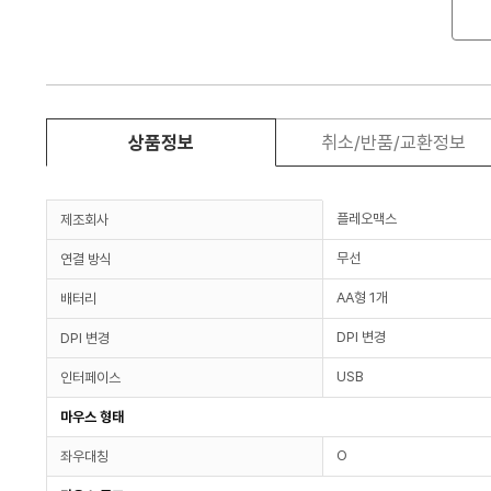
상품정보
취소/반품/교환정보
플레오맥스
제조회사
무선
연결 방식
AA형 1개
배터리
DPI 변경
DPI 변경
USB
인터페이스
마우스 형태
O
좌우대칭