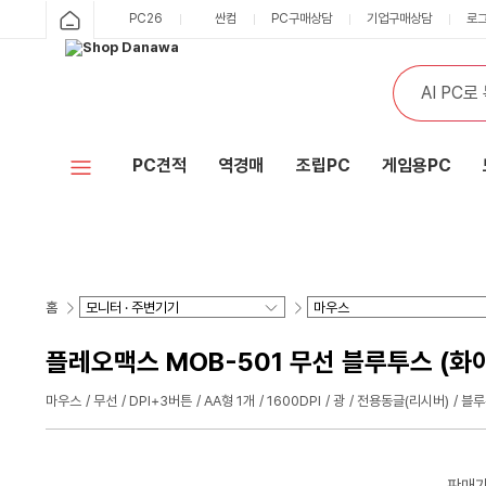
PC26
싼컴
PC구매상담
기업구매상담
로
PC견적
역경매
조립PC
게임용PC
홈
플레오맥스 MOB-501 무선 블루투스 (화
마우스
무선
DPI+3버튼
AA형 1개
1600DPI
광
전용동글(리시버)
블루
판매