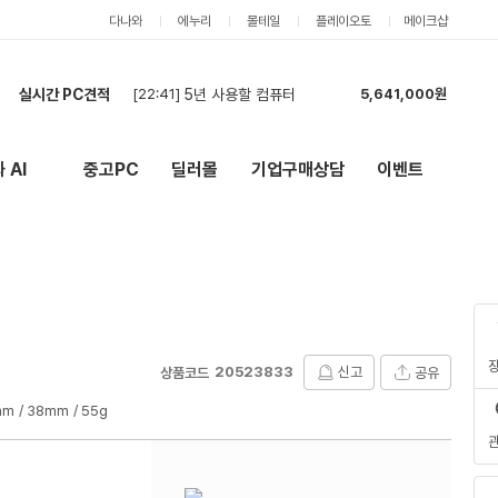
다나와
에누리
몰테일
플레이오토
메이크샵
실시간 PC견적
[22:41]
5년 사용할 컴퓨터
5,641,000원
[22:01]
[카드] RTX 5060·32GB 신품 조립PC 전체 견적 요청 (모델변경 금지)
2,179,000원
[20:31]
7500F + RTX 5060 Ti 16GB 조립PC 견적 요청
2,189,000원
 AI
중고PC
딜러몰
기업구매상담
이벤트
New
외부 링크
[20:25]
7500F + RTX 5060 Ti 16GB 조립PC 견적 요청
2,134,000원
[19:54]
견적부탁드려요
5,404,000원
[19:42]
견적부탁드립니다.
5,459,000원
[19:35]
견적부탁드립니다.
5,404,000원
[19:24]
견적부탁합니다.
5,404,000원
[18:05]
견적부탁드립니다~
5,118,000원
[17:57]
견적 최저가 기준으로 구매합니다
1,835,000원
20523833
신고
공유
상품코드
mm
38mm
55g