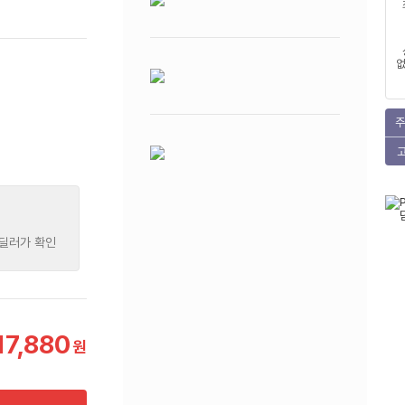
없
주
 딜러가 확인
17,880
원