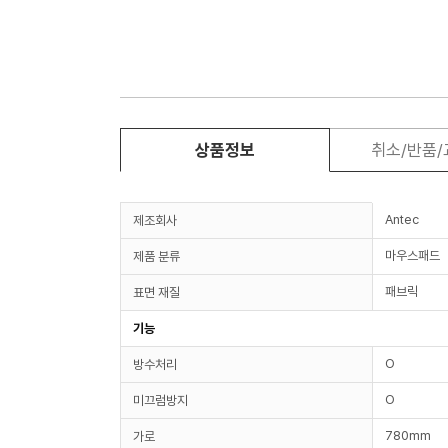
상품정보
취소/반품
Antec
제조회사
마우스패드
제품 분류
패브릭
표면 재질
기능
O
방수처리
O
미끄럼방지
780mm
가로