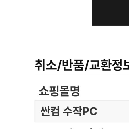
취소/반품/교환정
쇼핑몰명
싼컴 수작PC