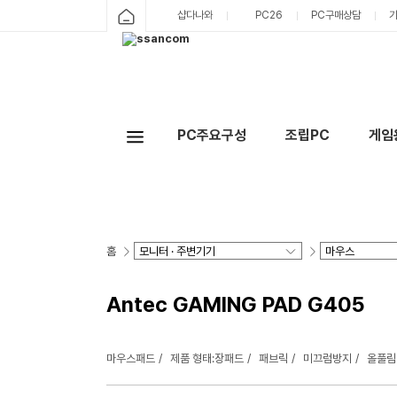
샵다나와
PC26
PC구매상담
PC주요구성
조립PC
게임
홈
Antec GAMING PAD G405
마우스패드
제품 형태:장패드
패브릭
미끄럼방지
올풀림