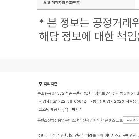
A/S 책임자와 전화번호
* 본 정보는 공정거래
해당 정보에 대한 책임
(주)디피지존
주소 (우) 04372 서울특별시 용산구 청파로 74, 신관동 5층 511
· 사업자번호: 722-88-00812
· 통신판매업 제2023-서울용산
· 호스팅 제공자: (주)디피지존
콘텐츠산업진흥법
콘텐츠산업 진흥법에 의한 콘텐츠 보호
자세히
㈜디피지존은 고객님의 안전한 거래를 위해 이니시스의 구매안전(에