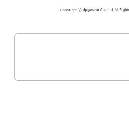
dpgzone
Co., Ltd, All Righ
Copyright ⓒ