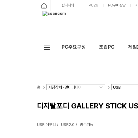
샵다나와
PC26
PC구매상담
PC주요구성
조립PC
게임
홈
디지탈포디 GALLERY STICK US
USB 메모리
USB2.0
방수기능