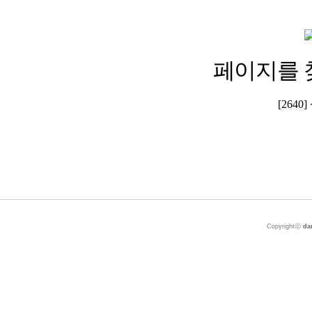
페이지를 
[264
Copyrightⓒ
da