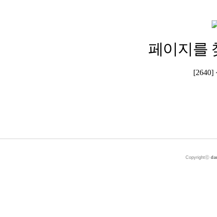
페이지를 
[264
Copyrightⓒ
da