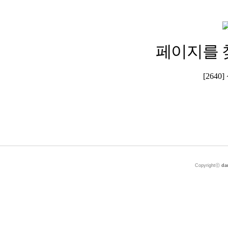
페이지를 
[264
Copyrightⓒ
da