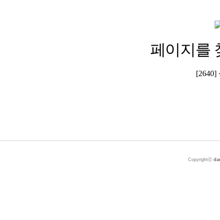
페이지를 
[264
Copyrightⓒ
da