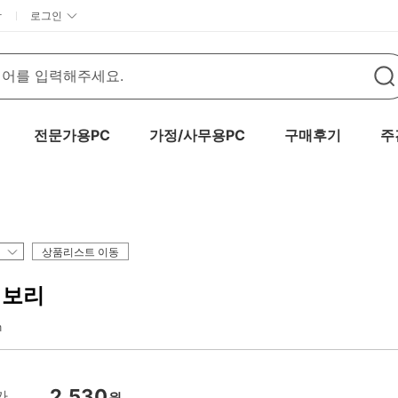
담
로그인
전문가용PC
가정/사무용PC
구매후기
주
t
상품리스트 이동
이보리
m
2,530
가
원