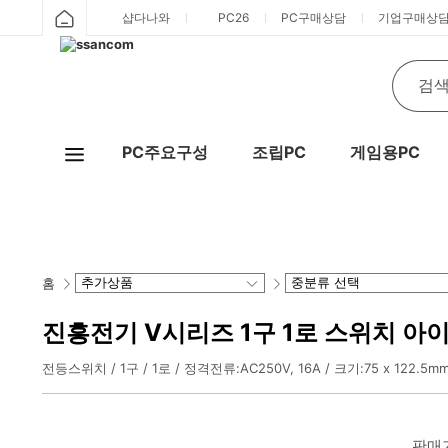
샵다나와
PC26
PC구매상담
기업구매상
PC주요구성
조립PC
게임용PC
Ho
홈
진흥전기 V시리즈 1구 1로 스위치 아
전등스위치
1구
1로
정격전류:AC250V, 16A / 크기:75 x 122.5m
판매