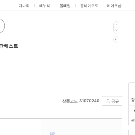
다나와
에누리
몰테일
플레이오토
메이크샵
간베스트
장
31070240
상품코드
공유
관