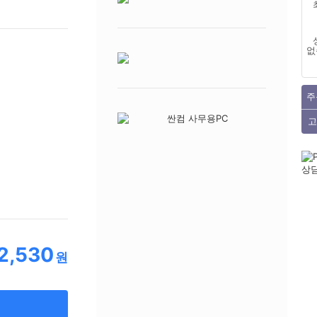
없
주
고
2,530
원