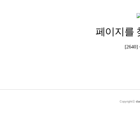
페이지를 
[264
Copyrightⓒ
da