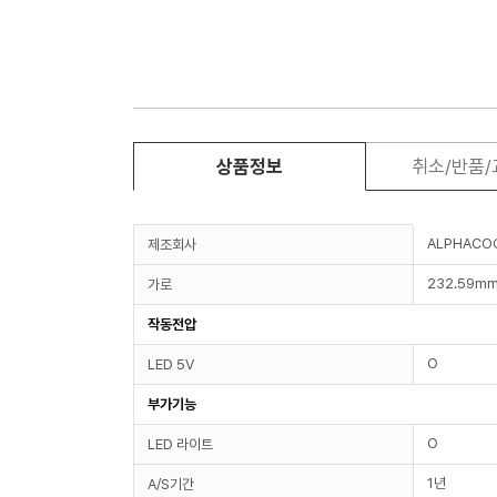
상품정보
취소/반품
ALPHACO
제조회사
232.59m
가로
작동전압
O
LED 5V
부가기능
O
LED 라이트
1년
A/S기간