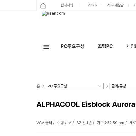
샵다나와
PC26
PC구매상담
PC주요구성
조립PC
게임
홈
ALPHACOOL Eisblock Aur
VGA 쿨러
수랭
A
S기간:1년
가로:232.59mm
세로