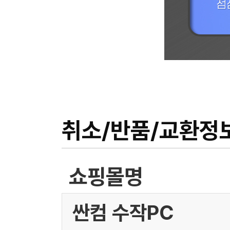
취소/반품/교환정
쇼핑몰명
싼컴 수작PC