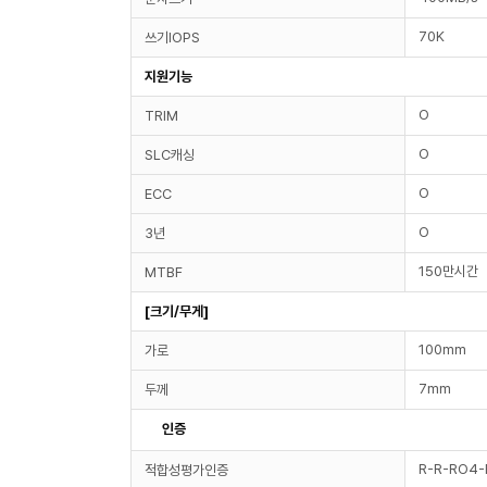
70K
쓰기IOPS
지원기능
O
TRIM
O
SLC캐싱
O
ECC
O
3년
150만시간
MTBF
[크기/무게]
100mm
가로
7mm
두께
인증
R-R-RO4
적합성평가인증