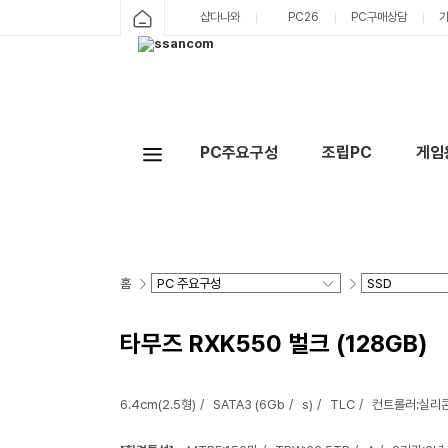
샵다나와
PC26
PC구매상담
PC주요구성
조립PC
게임
홈
타무즈 RXK550 벌크 (128GB)
6.4cm(2.5형)
SATA3 (6Gb
s)
TLC
컨트롤러:실리