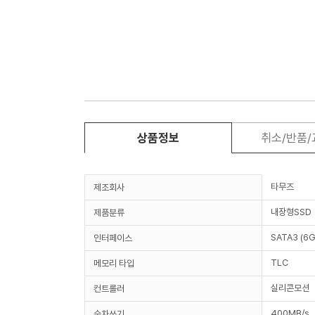
상품정보
취소/반품
타무즈
제조회사
내장형SSD
제품분류
SATA3 (6G
인터페이스
TLC
메모리 타입
실리콘모션
컨트롤러
400MB/s
순차쓰기