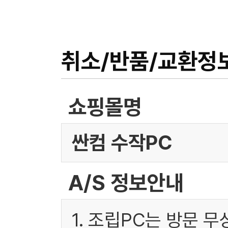
취소/반품/교환정
쇼핑몰명
싼컴 수작PC
A/S 정보안내
1. 조립PC는 방문 