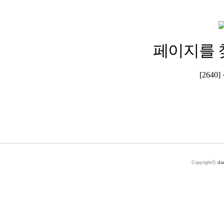
페이지를 
[264
Copyrightⓒ
da