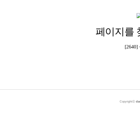
페이지를 
[264
Copyrightⓒ
da