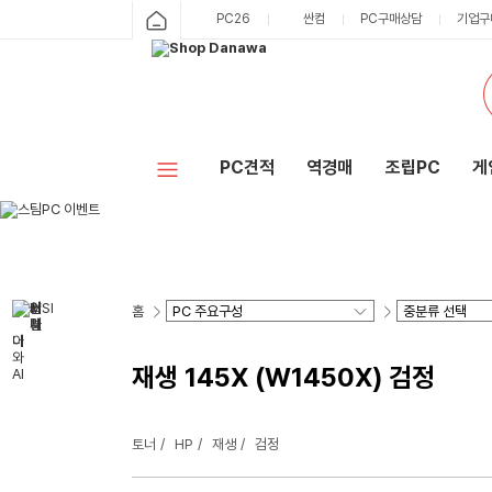
PC26
싼컴
PC구매상담
기업구
PC견적
역경매
조립PC
게
홈
재생 145X (W1450X) 검정
토너
HP
재생
검정