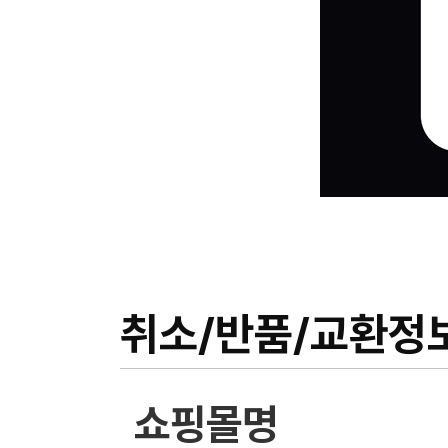
취소/반품/교환정
쇼핑몰명