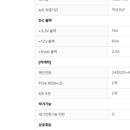
무상 6년
A/S 보증기간
DC 출력
15A
+3.3V 출력
60A
+12V 출력
2.5A
+5Vsb 출력
[커넥터]
24핀(20+4
메인전원
2개
PCIe 8핀(6+2)
2개
IDE 4핀
부가기능
O
대기전력 1W 미만
보호회로