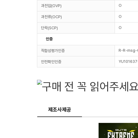
O
과전압(OVP)
O
과전류(OCP)
O
단락(SCP)
인증
R-R-msg
적합성평가인증
YU101637
안전확인인증
제조사제공