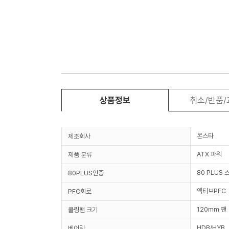
상품정보
취소/반품
몬스타
제조회사
ATX 파워
제품 분류
80 PLUS
80PLUS인증
액티브PFC
PFC회로
120mm 팬
쿨링팬 크기
HDB/HYB
베어링