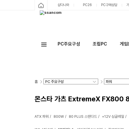
샵다나와
PC26
PC구매상담
PC주요구성
조립PC
게임
홈
몬스타 가츠 ExtremeX FX800
ATX 파워
800W
80 PLUS 스탠다드
+12V 싱글레일