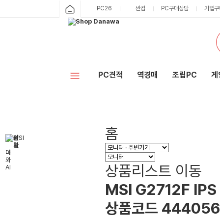
PC26
싼컴
PC구매상담
기업구
PC견적
역경매
조립PC
게
홈
상품리스트 이동
MSI G2712F I
상품코드
444056