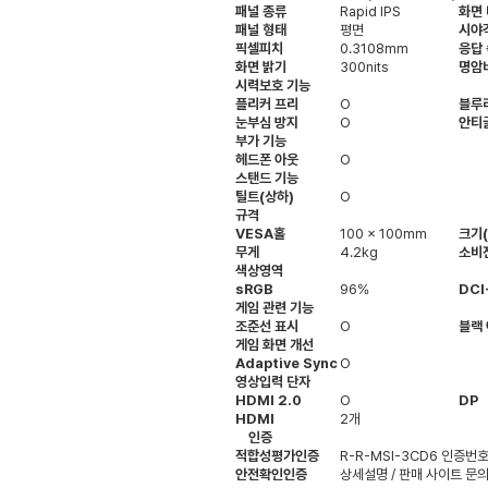
패널 종류
Rapid IPS
화면
패널 형태
평면
시야
픽셀피치
0.3108mm
응답
화면 밝기
300nits
명암
시력보호 기능
플리커 프리
O
블루
눈부심 방지
O
안티
부가 기능
헤드폰 아웃
O
스탠드 기능
틸트(상하)
O
규격
VESA홀
100 x 100mm
크기
무게
4.2kg
소비
색상영역
sRGB
96%
DCI
게임 관련 기능
조준선 표시
O
블랙
게임 화면 개선
Adaptive Sync
O
영상입력 단자
HDMI 2.0
O
DP
HDMI
2개
인증
적합성평가인증
R-R-MSI-3CD6
인증번호
안전확인인증
상세설명 / 판매 사이트 문