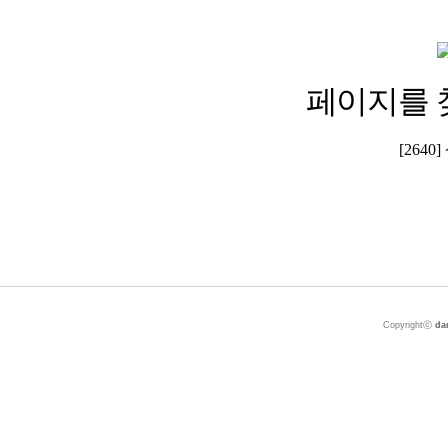
페이지를 
[264
Copyrightⓒ
da