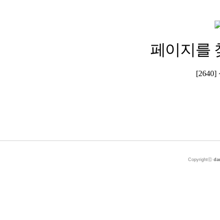
페이지를 
[264
Copyrightⓒ
da