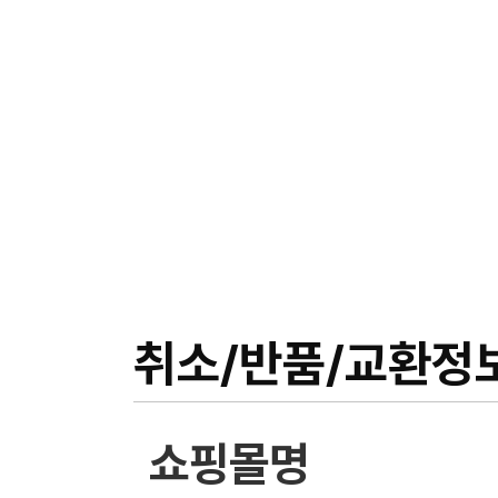
취소/반품/교환정
쇼핑몰명