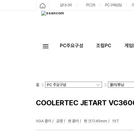
샵다나와
PC26
PC구매상담
PC주요구성
조립PC
게임
홈
COOLERTEC JETART VC360
VGA 쿨러
공랭
팬 쿨러
팬 크기:45mm
15T