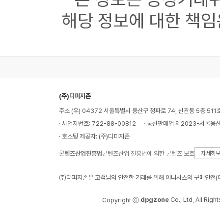
해당 정보에 대한 책임
(주)디피지존
주소 (우) 04372 서울특별시 용산구 청파로 74, 신관동 5층 511
· 사업자번호: 722-88-00812
· 통신판매업 제2023-서울용산
· 호스팅 제공자: (주)디피지존
콘텐츠산업진흥법
콘텐츠산업 진흥법에 의한 콘텐츠 보호
자세히
㈜디피지존은 고객님의 안전한 거래를 위해 이니시스의 구매안전(에
dpgzone
Co., Ltd, All Righ
Copyright ⓒ