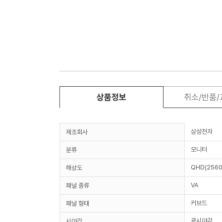
상품정보
취소/반품
삼성전자
제조회사
모니터
분류
QHD(2560
해상도
VA
패널 종류
커브드
패널 형태
광시야각
시야각