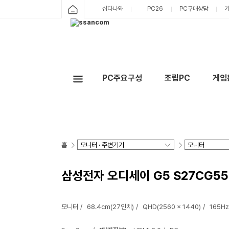
샵다나와
PC26
PC구매상담
PC주요구성
조립PC
게임
홈
삼성전자 오디세이 G5 S27CG55
모니터
68.4cm(27인치)
QHD(2560 x 1440)
165Hz