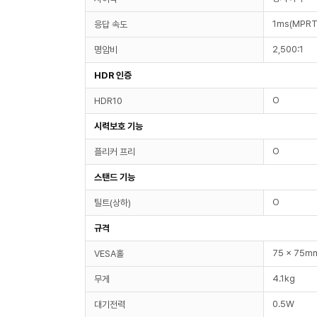
1ms(MPRT
응답 속도
2,500:1
명암비
HDR 인증
O
HDR10
시력보호 기능
O
플리커 프리
스탠드 기능
O
틸트(상하)
규격
75 x 75m
VESA홀
4.1kg
무게
0.5W
대기전력