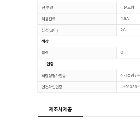
라운드형
선 모양
2.5A
허용전류
2C
심선(코어)
색상
O
블랙
인증
상세설명 / 
적합성평가인증
JH01039-
안전확인인증
제조사제공