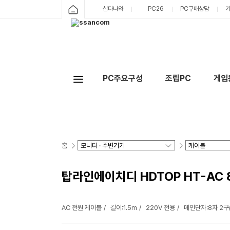
샵다나와
PC26
PC구매상담
PC주요구성
조립PC
게임
홈
탑라인에이치디 HDTOP HT-AC 8
AC 전원 케이블
길이:1.5m
220V 전용
메인단자:8자 2구(