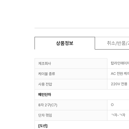
상품정보
취소/반품
탑라인에이
제조회사
AC 전원 케
케이블 종류
220V 전용
사용 전압
메인단자
O
8자 2구(C7)
ㄱ자-ㄱ자
단자 꺾임
[도선]