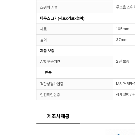
무소음 스위
스위치 기술
마우스 크기(세로x가로x높이)
105mm
세로
37mm
높이
제품 보증
2년 보증
A/S 보증기간
인증
MSIP-REI
적합성평가인증
상세설명 / 
안전확인인증
제조사제공