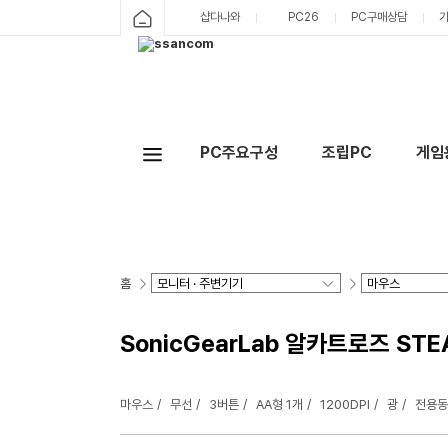
샵다나와
PC26
PC구매상담
PC주요구성
조립PC
게임
홈
SonicGearLab 알카트로즈 STE
마우스
무선
3버튼
AA형 1개
1200DPI
광
전용동