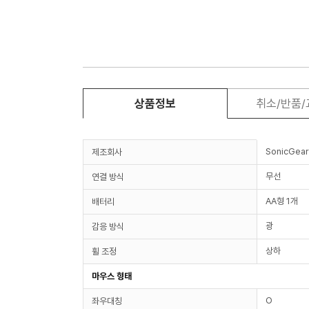
상품정보
취소/반품
SonicGea
제조회사
무선
연결 방식
AA형 1개
배터리
광
감응 방식
상하
휠 조정
마우스 형태
O
좌우대칭